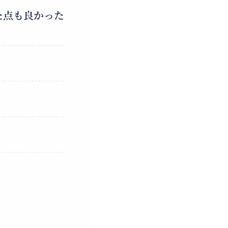
た点も良かった
。